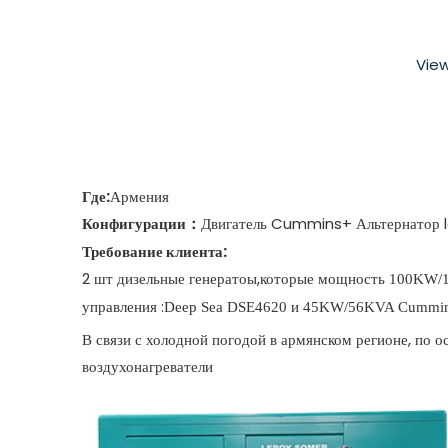
Vie
Где:
Армения
Конфигурации
Двигатель Cummins+
：
Альтернатор
Требование клиента
:
2 шт дизельные генератоы,которые мощность
100KW/1
управления :
Deep Sea DSE4620
и 45KW/56KVA Cummin
В связи с холодной погодой в армянском регионе, по 
воздухонагреватели