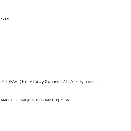
:
Site
leroy Somer
панель
-2/120KW
（
E
）
+
TAL-A44-E,
, масляные нагревательные стержни,