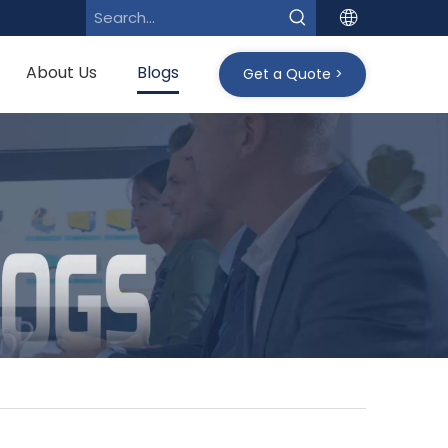
About Us
Blogs
Get a Quote >