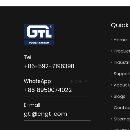
Quick 
Home
Produc
Tel
Industr
+86-592-7196398
Suppor
WhatsApp
More >>
About 
+8618950074022
Blogs
E-mail
Contac
gtl@cngtl.com
Sitema