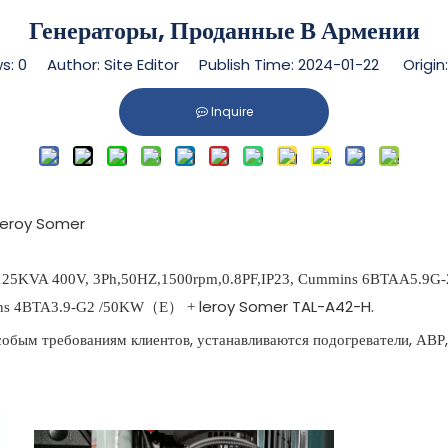
Генераторы, Проданные В Армении
ws:
0
Author: Site Editor Publish Time: 2024-01-22 Origin
Inquire
leroy Somer
25KVA 400V, 3Ph,50HZ,1500rpm,0.8PF,IP23, Cummins 6BTAA5.9G
leroy Somer TAL-A42-H.
s 4BTA3.9-G2 /50KW
（
E
）
+
особым требованиям клиентов, устанавливаются подогреватели, АВР