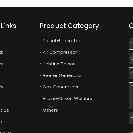
Links
Product Category
C
Diesel Generator
ts
Air Compressor
ies
Lighting Tower
t
Reefer Generator
Us
Gas Generators
Engine-Driven Welders
t Us
Others
p